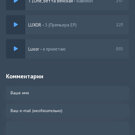
T1One, Ветта Венская
-
Вавилон
2:57
LUXOR
-
3 (Премьера EP)
2:23
Luxor
-
я прилетаю
0:35
Комментарии