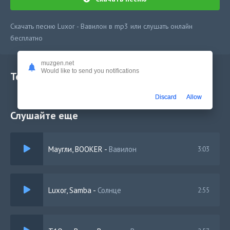
Скачать песню Luxor - Вавилон в mp3 или слушать онлайн
бесплатно
muzgen.net
Would like to send you notifications
Текст песни
Discard
Allow
Слушайте еще
Маугли, BOOKER
-
Вавилон
3:03
Luxor, Samba
-
Солнце
2:55