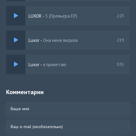
LUXOR
-
3 (Премьера EP)
2:23
Luxor
-
Она меня видела
2:19
Luxor
-
я прилетаю
0:35
Комментарии