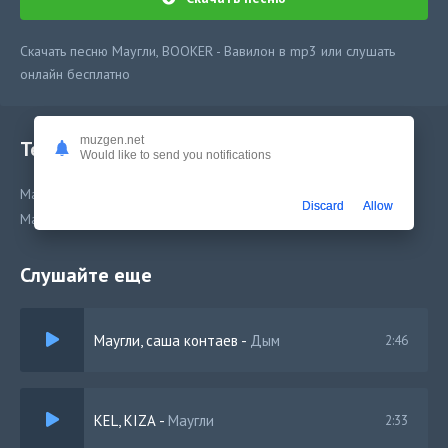
Скачать песню Маугли, BOOKER - Вавилон в mp3 или слушать
онлайн бесплатно
muzgen.net
Текст песни
Would like to send you notifications
Маугли, BOOKER - Вавилон
Discard
Allow
Маугли, BOOKER - Вавилон
Слушайте еще
Маугли, саша контаев
-
Дым
2:46
KEL, KIZA
-
Маугли
2:33