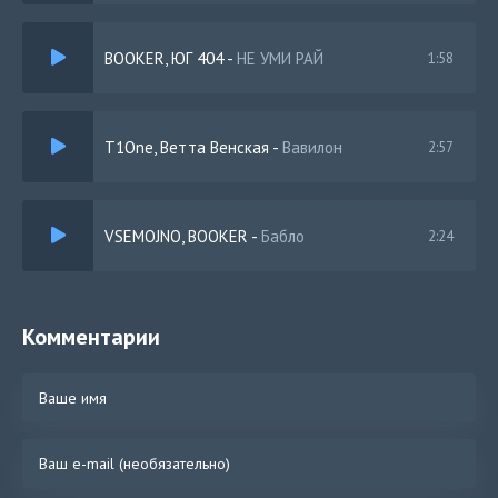
BOOKER, ЮГ 404
-
НЕ УМИ РАЙ
1:58
T1One, Ветта Венская
-
Вавилон
2:57
VSEMOJNO, BOOKER
-
Бабло
2:24
Комментарии