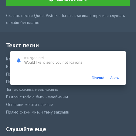
Скачать песню Quest Pistols - Ты так красива в mp3 или слушать
онлайн бесплатно
Текст песни
muzgen.net
Каждый сантиметр, каждый край души и тела
Would like to send you notifications
Всё, что пожелаешь, выбирай, всё, что ты хотела
Поцелуи под луной или в платье белом
Discard
Allow
Почему же не со мной?
Ты так красива, невыносимо
Рядом с тобою быть нелюбимым
Останови же это насилие
Прямо скажи мне, и тему закрыли
Я как мальчик попадаю в плен твоих флюидов
Но не замечаю перемен, горечь и обида
Слушайте еще
Что случилось? Сам не свой, не могу поверить