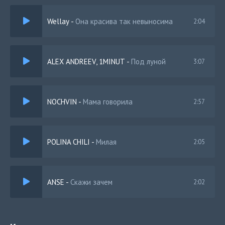
Ты играешь мою роль
Wellay
-
Она красива так невыносима
2:04
Ты так красива, невыносимо
Рядом с тобою быть нелюбимым
Останови же это насилие
Прямо скажи мне, и тему закрыли
ALEX ANDREEV, 1MINUT
-
Под луной
3:07
NOCHVIN
-
Мама говорила
2:57
POLINA CHILI
-
Милая
2:05
ANSE
-
Скажи зачем
2:02