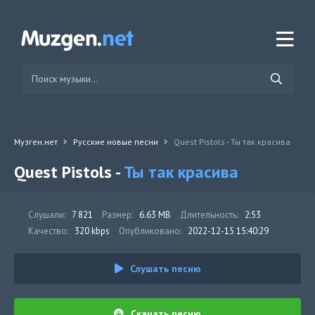
Музген.нет
Русские новые песни
Quest Pistols - Ты так красива
Quest Pistols -
Ты так красива
Слушали:
7 821
Размер:
6.63 MB
Длительность:
2:53
Качество:
320 kbps
Опубликовано:
2022-12-15 15:40:29
Слушать песню
Скачать песню