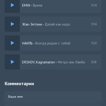
EMIN
-
Время
3:24
Жак-Энтони
-
Делай как надо
3:34
НАИЛЬ
-
Всегда рядом с тобой
3:10
ERSHOV, Kagramanov
-
Метро или Ламбо
0:58
Комментарии