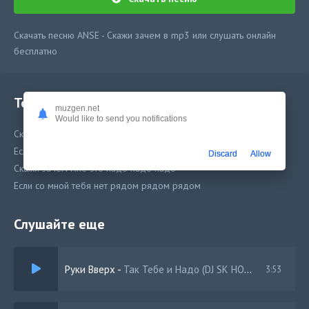
Скачать песню ANSE - Скажи зачем в mp3 или слушать онлайн
бесплатно
Текст песни
muzgen.net
Would like to send you notifications
Скажи зачем мне это надо надо надо
Если со мной тебя нет рядом рядом рядом
Discard
Allow
Скажи зачем мне это надо надо надо
Если со мной тебя нет рядом рядом рядом
Слушайте еще
Руки Вверх
-
Так Тебе и Надо (DJ SK HOUSE REMIX)
3:53