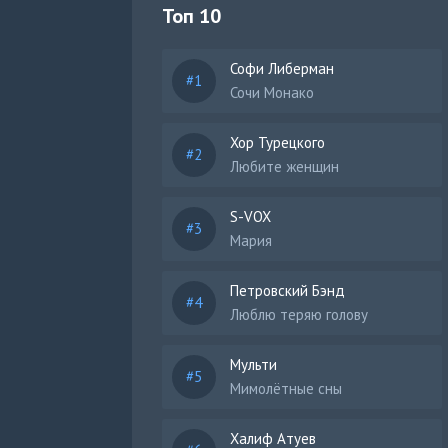
Топ 10
Софи Либерман
Сочи Монако
Хор Турецкого
Любите женщин
S-VOX
Мария
Петровский Бэнд
Люблю теряю голову
Мульти
Мимолётные сны
Халиф Атуев