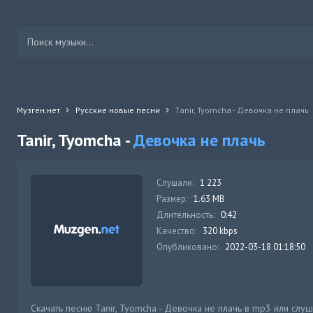
Музген.нет
Русские новые песни
Tanir, Tyomcha - Девочка не плачь
Tanir, Tyomcha -
Девочка не плачь
Слушали:
1 223
Размер:
1.63 MB
Длительность:
0:42
Качество:
320 kbps
Опубликовано:
2022-03-18 01:18:50
Скачать песню Tanir, Tyomcha - Девочка не плачь в mp3 или слу