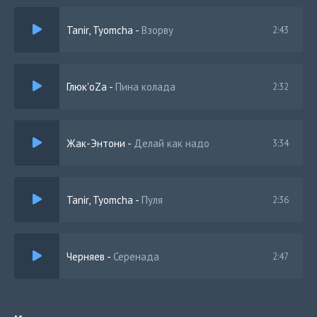
Tanir, Tyomcha
-
Взорву
2:43
Глюк'oZa
-
Пина колада
2:32
Жак-Энтони
-
Делай как надо
3:34
Tanir, Tyomcha
-
Пуля
2:36
Черняев
-
Серенада
2:47