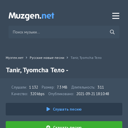
Музген.нет
Русские новые песни
Tanir, Tyomcha Тело
Tanir, Tyomcha Тело -
Слушали:
1 132
Размер:
7.3 MB
Длительность:
3:11
Качество:
320 kbps
Опубликовано:
2021-09-21 18:10:48
Слушать песню
Скачать песню