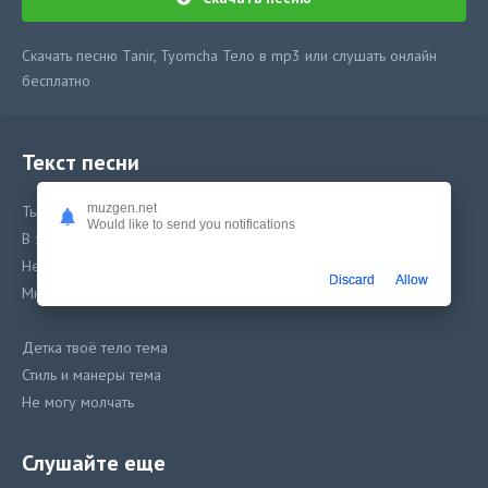
Скачать песню Tanir, Tyomcha Тело в mp3 или слушать онлайн
бесплатно
Текст песни
muzgen.net
Ты кто, я влип, ты с ног сбивая
Would like to send you notifications
В этот дом слепых вошла как святая
Не готов в обрыв, меня надо спасать
Discard
Allow
Мне тебе как-то надо сказать
Детка твоё тело тема
Стиль и манеры тема
Не могу молчать
Най най най накипело
Слушайте еще