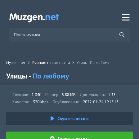
Музген.нет
Русские новые песни
Улицы - По любому
Улицы -
По любому
Слушали:
1 040
Размер:
5.88 MB
Длительность:
2:33
Качество:
320 kbps
Опубликовано:
2022-01-24 19:15:43
Слушать песню
Скачать песню