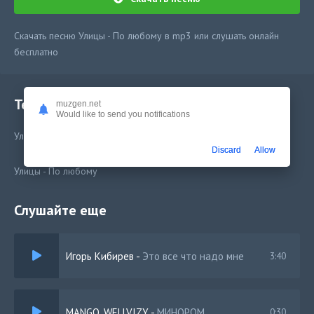
Скачать песню Улицы - По любому в mp3 или слушать онлайн
бесплатно
Текст песни
muzgen.net
Would like to send you notifications
Улицы - По любому
Discard
Allow
Улицы - По любому
Слушайте еще
Игорь Кибирев
-
Это все что надо мне
3:40
MANGO, WELLVIZY
-
МИНОРОМ
0:30