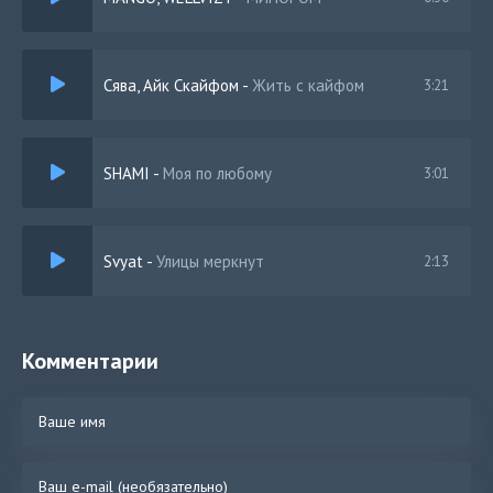
Сява, Айк Скайфом
-
Жить с кайфом
3:21
SHAMI
-
Моя по любому
3:01
Svyat
-
Улицы меркнут
2:13
Комментарии