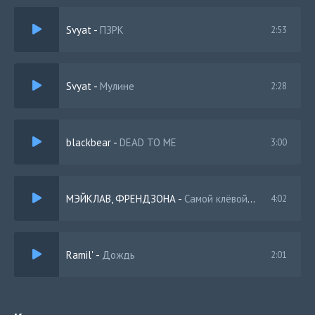
Svyat
-
ПЗРК
2:53
Svyat
-
Мулине
2:28
blackbear
-
DEAD TO ME
3:00
МЭЙКЛАВ, ФРЕНДЗОНА
-
Самой клёвой девчонке
4:02
Ramil'
-
Дождь
2:01