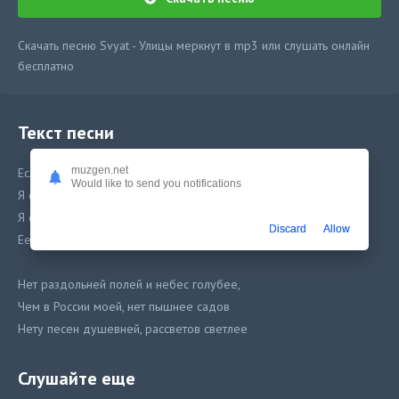
Скачать песню Svyat - Улицы меркнут в mp3 или слушать онлайн
бесплатно
Текст песни
muzgen.net
Если спросят меня, что такое Россия
Would like to send you notifications
Я с волненьем отвечу на этот вопрос,
Я скажу, что нигде нет на свете, красивей
Discard
Allow
Ее рек и озер, ее гор и берез.
Нет раздольней полей и небес голубее,
Чем в России моей, нет пышнее садов
Нету песен душевней, рассветов светлее
Нет наряднее сел, веселей городов
Слушайте еще