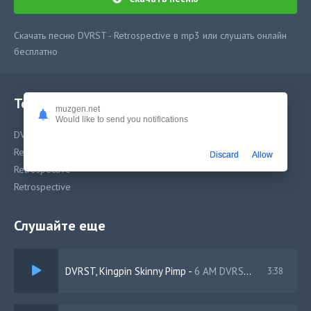
Скачать песню DVRST - Retrospective в mp3 или слушать онлайн
бесплатно
Текст песни
muzgen.net
Would like to send you notifications
DVRST - Retrospective
Retrospective
Discard
Allow
Retrospective
Retrospective
Слушайте еще
DVRST, Kingpin Skinny Pimp
-
6 AM DVRST DONT SLEEP
3:38