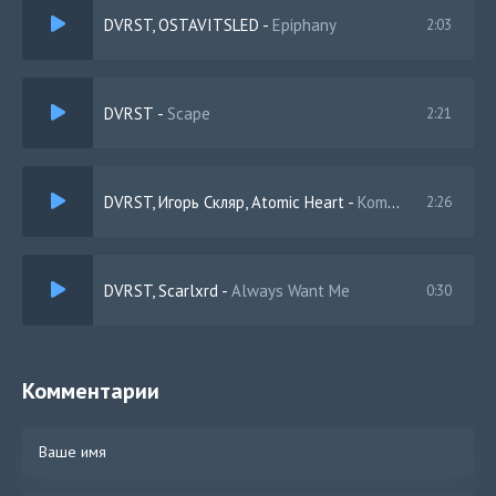
DVRST, OSTAVITSLED
-
Epiphany
2:03
DVRST
-
Scape
2:21
DVRST, Игорь Скляр, Atomic Heart
-
Komarovo
2:26
DVRST, Scarlxrd
-
Always Want Me
0:30
Комментарии