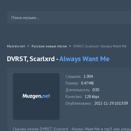
Музген.нет
Русские новые песни
DVRST, Scarlxrd - Always Want Me
DVRST, Scarlxrd -
Always Want Me
Слушали:
1 004
Размер:
0.47 MB
Длительность:
0:30
Качество:
128 kbps
Опубликовано:
2022-11-29 10:13:09
Скачать песню DVRST, Scarlxrd - Always Want Me в mp3 или слуш