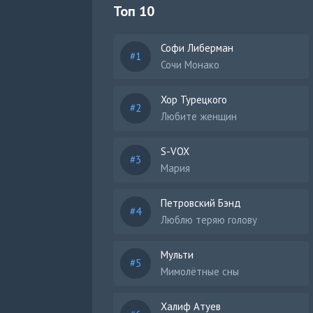
Топ 10
Софи Либерман
Сочи Монако
Хор Турецкого
Любите женщин
S-VOX
Мария
Петровский Бэнд
Люблю теряю голову
Мульти
Мимолётные сны
Халиф Атуев