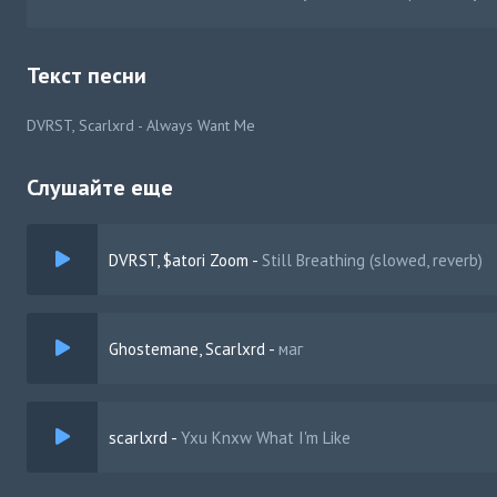
Текст песни
DVRST, Scarlxrd - Always Want Me
Слушайте еще
DVRST, $atori Zoom
-
Still Breathing (slowed, reverb)
Ghostemane, Scarlxrd
-
маг
scarlxrd
-
Yxu Knxw What I'm Like