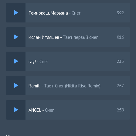
Темиркош, Марьяна
-
Снег
3:22
Ислам Итляшев
-
Тает первый снег
0:16
ray!
-
Снег
2:13
Ramil'
-
Тает Снег (Nikita Rise Remix)
2:37
ANGEL
-
Снег
2:39