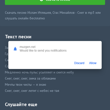
Скачать песню Ислам Итляшев, Стас Михайлов - Снег в mp3 или
слушать онлайн бесплатно
Текст песни
muzgen.net
Запомни мир, каким он был, где сердцу ты любовь простил
Would like to send you notifications
Где закрываются глаза, приходят снова
Сны не понятные уму, заполнят светом пустоту
Discard
Allow
Со вспышкой света поутру всё исчезает
Медленно ночь пульс усыпляет и снится небу
Снег, снег, снег, зима за облаками
Мечты твои чисты — я знаю
Снег, снег, снег летит с небес не тая
Ты рядом хочешь быть — я знаю
Слушайте еще