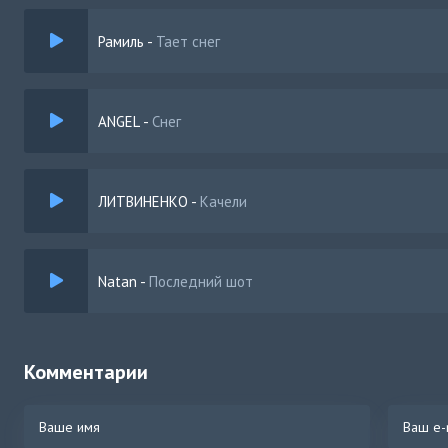
Я бы ослеп, но нужно смотреть назад
Там есть свет, но вопрос
Рамиль
-
Тает снег
Почему тает снег, тает снег, тает снег
ANGEL
-
Снег
ЛИТВИНЕНКО
-
Качели
Natan
-
Последний шот
Комментарии