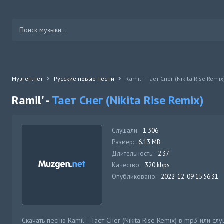
Музген.нет
Русские новые песни
Ramil' - Тает Снег (Nikita Rise Remix
Ramil' -
Тает Снег (Nikita Rise Remix)
Слушали:
1 306
Размер:
6.13 MB
Длительность:
2:37
Качество:
320 kbps
Опубликовано:
2022-12-09 15:56:31
Скачать песню Ramil' - Тает Снег (Nikita Rise Remix) в mp3 или с