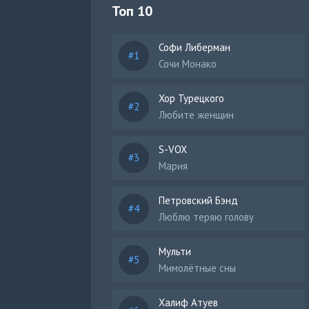
Топ 10
Софи Либерман
Сочи Монако
Хор Турецкого
Любите женщин
S-VOX
Мария
Петровский Бэнд
Люблю теряю голову
Мульти
Мимолётные сны
Халиф Атуев