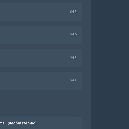
0:15
2:39
2:13
2:33