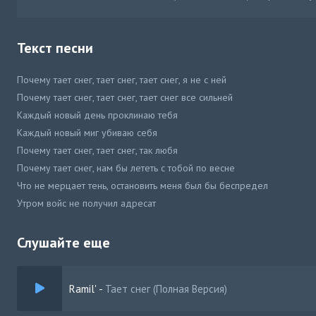
Текст песни
Почему тает снег, тает снег, тает снег, я не с ней
Почему тает снег, тает снег, тает снег все сильней
Каждый новый день проклинаю тебя
Каждый новый миг убиваю себя
Почему тает снег, тает снег, так любя
Почему тает снег, нам бы лететь с тобой по весне
Что не мерцает тень, остановить меня был бы беспредел
Утром войс не получил адресат
Мне б хоть раз услышать правду в глаза
Разменять, что было на полюса, вьют ветра голоса
Слушайте еще
Каждый патрон - вон
Трассера в упор, дикий звон, прости
Ramil'
-
Тает снег (Полная Версия)
Я бы не пал в кому, был бы тот
Кому рядом крест нести