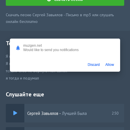
Скачать песню Сергей Завьялов - Письмо в mp3 или слушать
онлайн бесплатно
Текст песни
muzgen.net
Would like to send you notifications
Я всё это разрушил
Я всё это с годами по жизни прошёл
Discard
Allow
только слов не вернуть мой сынок
я тогда и подумал
Слушайте еще
Сергей Завьялов
-
Лучшей Была
2:50