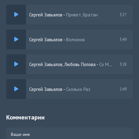
Сергей Завьялов
-
Привет, братан
3:27
Сергей Завьялов
-
Волчонок
3:49
Сергей Завьялов, Любовь Попова
-
Со Мной До Конца
3:28
Сергей Завьялов
-
Сколько Раз
2:49
Комментарии