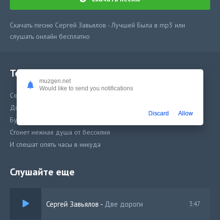
Скачать песню Сергей Завьялов - Лучшей Была в mp3 или
слушать онлайн бесплатно
Текст песни
muzgen.net
Would like to send you notifications
Сергей Завьялов - Лучшей Была
Дождь бросает на стекло капли
Discard
Allow
Будто слёзы по щеке не вода
Стонет нежная душа от бессилия
И спешат опять часы в никуда
Слушайте еще
Сергей Завьялов
-
Две дороги
3:47