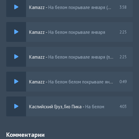
Kamazz
-
На белом покрывале января (Sonets DJS Remix)
3:58
Kamazz
-
На белом покрывале января
2:25
Kamazz
-
На белом покрывале января (полная версия)
2:25
Kamazz
-
На белом белом покрывале января
0:49
Каспийский Груз, Гио Пика
-
На белом
4:03
Комментарии