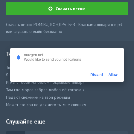
Скачать песню
Скачать песню POMIRU, КОНДРАТЬЕВ - Красками января в mp3
или слушать онлайн бесплатно
Текст песни
muzgen.net
Would like to send you notifications
Твоя подруга говорят что ты не моя
Я бы тебя забрал и вывел за моря
Discard
Allow
И мы с тобой На белом покрывале января
Там где мороз забрал любов её согрею я
Падают снежинки на твои ресницы
Может это сон но для чего ты мне снишься
Слушайте еще