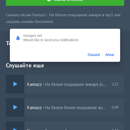
Скачать песню Kamazz - На белом покрывале января в mp3 или
слушать онлайн бесплатно
muzgen.net
Would like to send you notifications
Текст песни
Discard
Allow
Слушайте еще
Kamazz
-
На белом покрывале января (полная версия)
2:25
Kamazz
-
На белом белом покрывале января
0:49