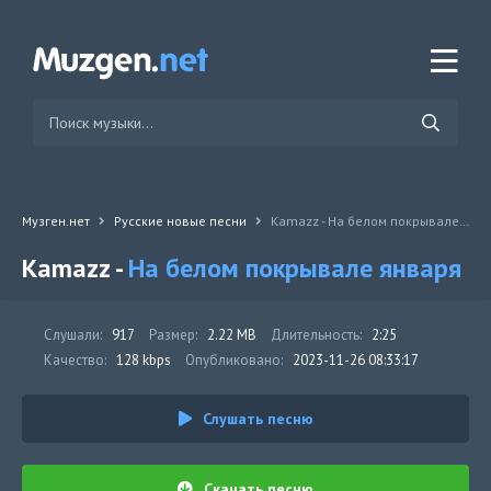
Музген.нет
Русские новые песни
Kamazz - На белом покрывале января
Kamazz -
На белом покрывале января
Слушали:
917
Размер:
2.22 MB
Длительность:
2:25
Качество:
128 kbps
Опубликовано:
2023-11-26 08:33:17
Слушать песню
Скачать песню