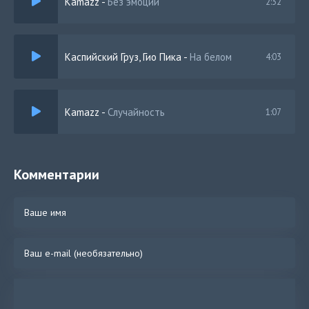
Kamazz
-
Без эмоций
2:32
Каспийский Груз, Гио Пика
-
На белом
4:03
Kamazz
-
Случайность
1:07
Комментарии