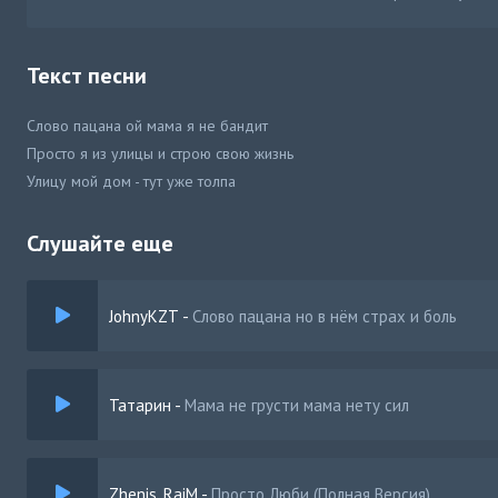
Текст песни
Слово пацана ой мама я не бандит
Просто я из улицы и строю свою жизнь
Улицу мой дом - тут уже толпа
Слушайте еще
JohnyKZT
-
Слово пацана но в нём страх и боль
Татарин
-
Мама не грусти мама нету сил
Zhenis, RaiM
-
Просто Люби (Полная Версия)