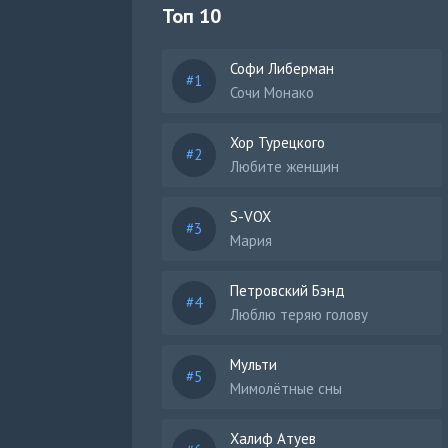
Топ 10
Софи Либерман
Сочи Монако
Хор Турецкого
Любите женщин
S-VOX
Мария
Петровский Бэнд
Люблю теряю голову
Мульти
Мимолётные сны
Халиф Атуев