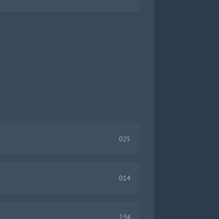
0:25
0:14
2:34