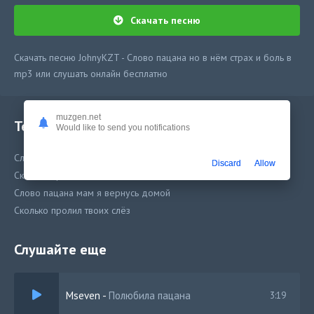
Скачать песню
Скачать песню JohnyKZT - Слово пацана но в нём страх и боль в
mp3 или слушать онлайн бесплатно
muzgen.net
Текст песни
Would like to send you notifications
Слово пацана мам я вернусь домой
Discard
Allow
Сколько пролил твоих слёз
Слово пацана мам я вернусь домой
Сколько пролил твоих слёз
Слушайте еще
Mseven
-
Полюбила пацана
3:19