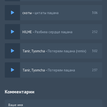
скоты
-
цитаты пацана
3:06
HILME
-
Разбила сердце пацана
2:52
Tanir, Tyomcha
-
Потеряли пацана (remix)
3:02
Tanir, Tyomcha
-
Потеряли пацана
2:37
Комментарии