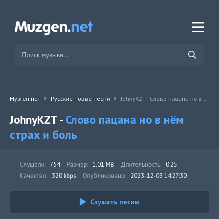
Музген.нет
Русские новые песни
JohnyKZT - Слово пацана но в нём страх и боль
JohnyKZT -
Слово пацана но в нём
страх и боль
Слушали:
754
Размер:
1.01 MB
Длительность:
0:25
Качество:
320 kbps
Опубликовано:
2023-12-03 14:27:30
Слушать песню