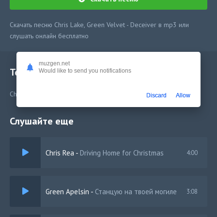
Скачать песню Chris Lake, Green Velvet - Deceiver в mp3 или
слушать онлайн бесплатно
muzgen.net
Текст песни
Would like to send you notifications
Chris Lake, Green Velvet - Deceiver
Discard
Allow
Слушайте еще
Chris Rea
-
Driving Home for Christmas
4:00
Green Apelsin
-
Станцую на твоей могиле
3:08