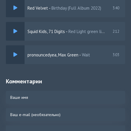
Red Velvet
-
Birthday (Full Album 2022)
3:40
Squid Kids, 71 Digits
-
Red Light green light
2:12
pronouncedyea, Max Green
-
Wait
3:03
Комментарии