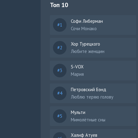
Топ 10
Софи Либерман
Сочи Монако
Хор Турецкого
Любите женщин
S-VOX
Мария
Петровский Бэнд
Люблю теряю голову
Мульти
Мимолётные сны
Халиф Атуев