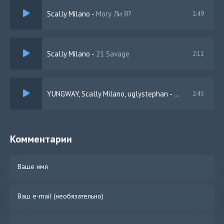
Scally Milano
-
Могу Ли Я?
1:49
Scally Milano
-
21 Savage
2:11
YUNGWAY, Scally Milano, uglystephan
-
Ко мне
2:45
Комментарии