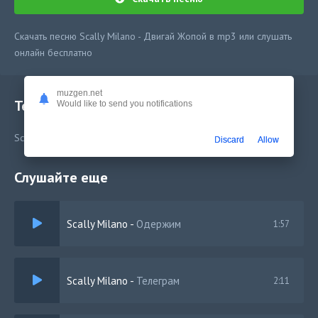
Скачать песню Scally Milano - Двигай Жопой в mp3 или слушать
онлайн бесплатно
muzgen.net
Текст песни
Would like to send you notifications
Scally Milano - Двигай Жопой
Discard
Allow
Слушайте еще
Scally Milano
-
Одержим
1:57
Scally Milano
-
Телеграм
2:11