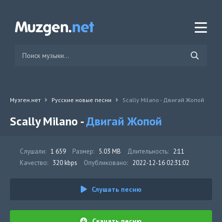
Музген.нет
Русские новые песни
Scally Milano - Двигай Жопой
Scally Milano -
Двигай Жопой
Слушали:
1 659
Размер:
5.03 MB
Длительность:
2:11
Качество:
320 kbps
Опубликовано:
2022-12-16 02:31:02
Слушать песню
Скачать песню