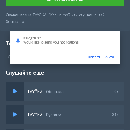
Скачать песню TAYÖKA - Жаль в mp3 или слушать онлайн
бесплатно
muzgen.net
Текст песни
Would like to send you notifications
TAYÖKA - Жаль
Discard
Allow
Слушайте еще
TAYÖKA
-
Обещала
3:09
TAYÖKA
-
Русалки
0:37