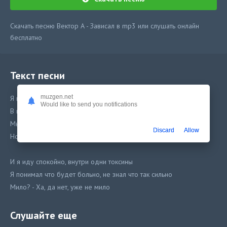
Скачать песню Вектор А - Зависал в mp3 или слушать онлайн
бесплатно
Текст песни
muzgen.net
Я помню тот момент, где с тобой зависал
Would like to send you notifications
В наших головах не боль, в наших головах туман
Мы играли с тобой долго, не смотря на план
Discard
Allow
Но это обман, мама, это обман
И я иду спокойно, внутри одни токсины
Я понимал что будет больно, не знал что так сильно
Мило? - Ха, да нет, уже не мило
Я где-то в четырех, убитый сильно
Я помню как зависал вместе с тобой в небесах
Слушайте еще
Мы играли роль, заменяя полюса