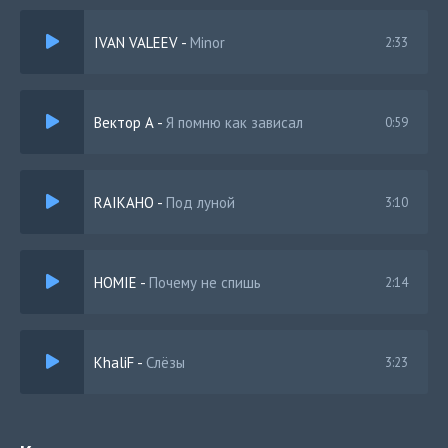
Но я помню твои глаза
IVAN VALEEV
-
Minor
2:33
Я снова в мутках
На замутах, нам же не трудно, нам круто ведь
Вектор А
-
Я помню как зависал
0:59
RAIKAHO
-
Под луной
3:10
HOMIE
-
Почему не спишь
2:14
KhaliF
-
Слёзы
3:23