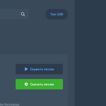
Топ-100
Слушать песню
Скачать песню
айн бесплатно