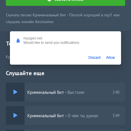
Скачать песню Криминальный бит - Плохой хороший в mp3 или
слушать онлайн бесплатно
muzgen.net
Текст песни
Would like to send you notifications
Криминальный бит - Плохой хороший
Discard
Allow
Слушайте еще
Криминальный бит
-
Выстоим
2:40
Криминальный бит
-
О чём ты думал
3:49