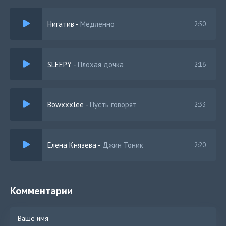
Нигатив
-
Медленно
2:50
SLEEPY
-
Плохая дочка
2:16
Bowxxxlee
-
Пусть говорят
2:33
Елена Князева
-
Джин Тоник
2:20
Комментарии