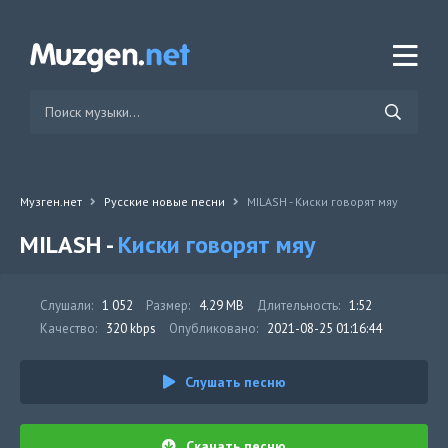
Музген.нет
Русские новые песни
MILASH - Киски говорят мяу
MILASH -
Киски говорят мяу
Слушали:
1 052
Размер:
4.29 MB
Длительность:
1:52
Качество:
320 kbps
Опубликовано:
2021-08-25 01:16:44
Слушать песню
Скачать песню