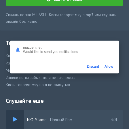
Скачать песню MILASH - Киски говорят мяу в mp3 или слушать
онлайн бесплатно
Текст песни
muzgen.net
Would like to send you notifications
Киски говорят мяу но я не скажу так
Извини но ты забыл что все чувства вода
Discard
Allow
Моё тело s-class думаешь навсегда
Извини но ты забыл что я не так проста
Киски говорят мяу но я не скажу так
Слушайте еще
NЮ, Slame
-
Пряный Ром
3:01