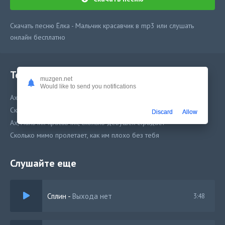
Скачать песню Ёлка - Мальчик красавчик в mp3 или слушать
онлайн бесплатно
Текст песни
muzgen.net
Would like to send you notifications
Ах, мальчик-красавчик, сколько девушек вздыхает
Сколько слёз проливают они, глядя на тебя
Discard
Allow
Ах, мальчик-красавчик, сколько девушек страдает
Сколько мимо пролетает, как им плохо без тебя
Слушайте еще
Сплин
-
Выхода нет
3:48