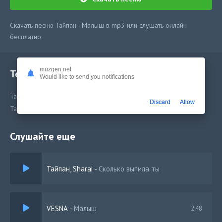
Скачать песню Тайпан - Малыш в mp3 или слушать онлайн
бесплатно
muzgen.net
Текст песни
Would like to send you notifications
Тайпан - Малыш
Discard
Allow
Тайпан - Малыш
Слушайте еще
Тайпан, Sharai
-
Сколько выпила ты
VESNA
-
Малыш
2:48