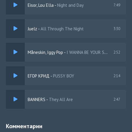
Eisor, Lou Ella
-
Night and Day
7:49
Juelz
-
All Through The Night
3:30
Måneskin, Iggy Pop
-
I WANNA BE YOUR SLAVE
2:52
ЕГОР КРИД
-
PUSSY BOY
2:14
BANNERS
-
They All Are
2:47
Комментарии