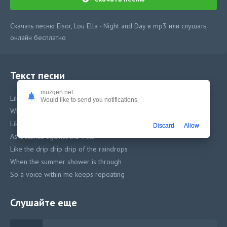
Скачать песню Eisor, Lou Ella - Night and Day в mp3 или слушать
онлайн бесплатно
Текст песни
muzgen.net
Like the beat beat beat of the tom-tom
Would like to send you notifications
When the jungle shadows fall
Like the tick tick tock of the stately clock
Discard
Allow
As it stands against the wall
Like the drip drip drip of the raindrops
When the summer shower is through
So a voice within me keeps repeating
Слушайте еще