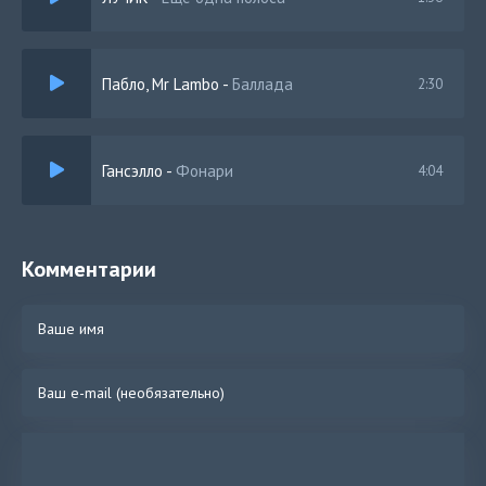
Пабло, Mr Lambo
-
Баллада
2:30
Гансэлло
-
Фонари
4:04
Комментарии