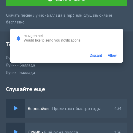
Скачать песню Лучик - Баллада в mp3 или слушать онлайн
бесплатно
muzgen.net
Would like to send you notifications
Текст песни
Discard
Allow
Лучик - Баллада,Лучик - Баллада
Лучик - Баллада
Лучик - Баллада
Слушайте еще
Воровайки
-
Пролетают быстро годы
4:34
ЛУЧИК
-
Ещё одна полоса
1:36