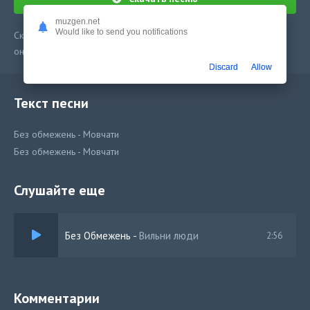
muzgen.net
Would like to send you notifications
Скачать песню Без обмежень - Мовчати в mp3 или слушать
онлайн бесплатно
Discard
Allow
Текст песни
Без обмежень - Мовчати
Без обмежень - Мовчати
Слушайте еще
Без Обмежень
-
Вильни люди
2:56
Комментарии