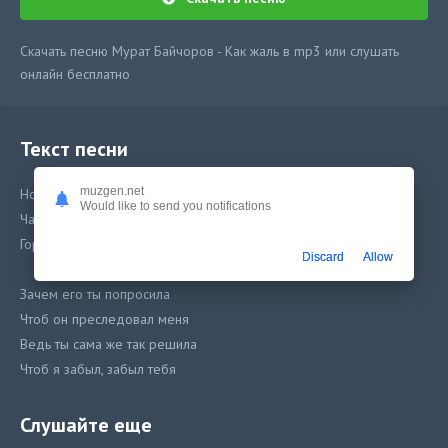
Скачать песню Мурат Байчоров - Как жаль в mp3 или слушать
онлайн бесплатно
Текст песни
muzgen.net
Ночь за окном, в душе так грустно
Would like to send you notifications
Часы так медленно стучат
Горит свеча-не догорае
Discard
Allow
Зачем его ты попросила
Чтоб он преследовал меня
Ведь ты сама же так решила
Чтоб я забыл, забыл тебя
Слушайте еще