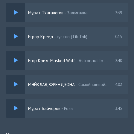
Мурат Тхагалегов
-
Зажигалка
2:39
Егрор Креед
-
густно (Tik Tok)
0:15
Егор Крид, Masked Wolf
-
Astronaut In The Ocean (Tik Tok, Remix)
2:40
МЭЙКЛАВ, ФРЕНДЗОНА
-
Самой клёвой девчонке
4:02
Мурат Байчоров
-
Розы
3:45