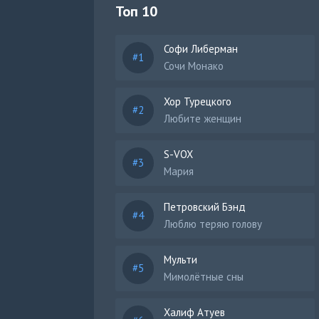
Топ 10
Софи Либерман
Сочи Монако
Хор Турецкого
Любите женщин
S-VOX
Мария
Петровский Бэнд
Люблю теряю голову
Мульти
Мимолётные сны
Халиф Атуев