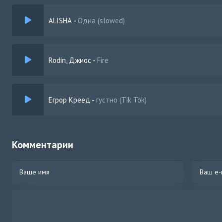
ALISHA
-
Одна (slowed)
Rodin, Джиос
-
Fire
Егрор Креед
-
густно (Tik Tok)
Комментарии