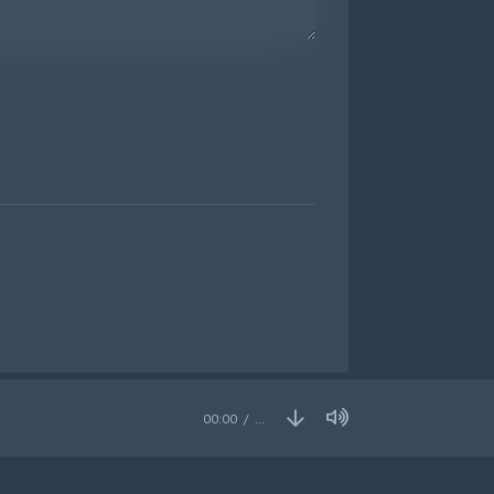
00:00
…