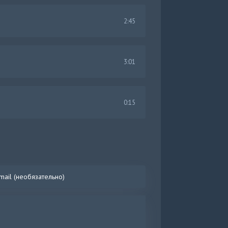
2:45
3:01
0:15