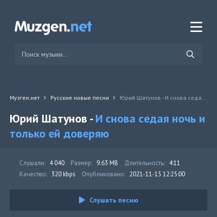
Музген.нет
Русские новые песни
Юрий Шатунов - И снова седая ночь и только ей доверяю
Юрий Шатунов -
И снова седая ночь и
только ей доверяю
Слушали:
4 040
Размер:
9.63 MB
Длительность:
4:11
Качество:
320 kbps
Опубликовано:
2021-11-15 12:25:00
Слушать песню