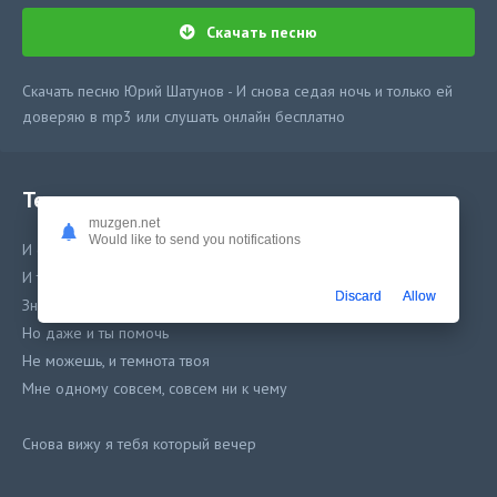
Скачать песню
Скачать песню Юрий Шатунов - И снова седая ночь и только ей
доверяю в mp3 или слушать онлайн бесплатно
Текст песни
muzgen.net
Would like to send you notifications
И снова седая ночь
И только ей доверяю я
Discard
Allow
Знает седая ночь не все мои тайны
Но даже и ты помочь
Не можешь, и темнота твоя
Мне одному совсем, совсем ни к чему
Снова вижу я тебя который вечер
Снова вижу блеск твоих счастливых глаз