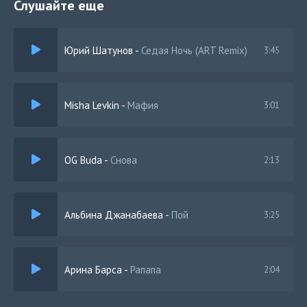
Но с тобой не вместе, но с тобой не вместе
Слушайте еще
Снова будем мы и завтра и сейчас
Но с тобой не вместе, но с тобой не вместе
Юрий Шатунов
-
Седая Ночь (ART Remix)
3:45
Будем мы и завтра и сейчас
Misha Levkin
-
Мафия
3:01
OG Buda
-
Снова
2:13
Альбина Джанабаева
-
Пой
3:25
Арина Барса
-
Рапапа
2:04