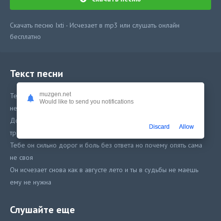
Скачать песню Ixti - Исчезает в mp3 или слушать онлайн
бесплатно
Текст песни
muzgen.net
Тебе он сильно дорог и боль без ответа но почему опять сама
Would like to send you notifications
не своя
Дождись дождись тебя носило много а ты а ты в наброшенной
Discard
Allow
тревоге
Тебе он сильно дорог и боль без ответа но почему опять сама
не своя
Он исчезает снова как в августе лето и ты в судьбы не маешь
ему не нужна
Дождись дождись тебя носило много а ты а ты в наброшенной
тревоге
Слушайте еще
Он исчезает снова как в августе лето и ты в судьбы не маешь