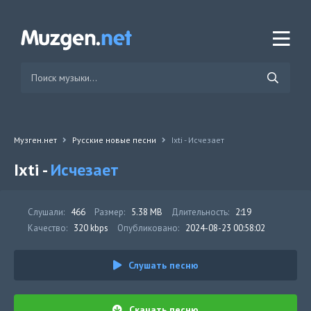
Музген.нет
Русские новые песни
Ixti - Исчезает
Ixti -
Исчезает
Слушали:
466
Размер:
5.38 MB
Длительность:
2:19
Качество:
320 kbps
Опубликовано:
2024-08-23 00:58:02
Слушать песню
Скачать песню