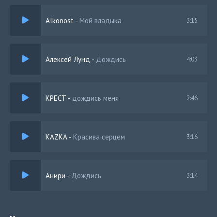
ему не нужна
Alkonost
-
Мой владыка
3:15
Алексей Лунд
-
Дождись
4:03
КРЕСТ
-
дождись меня
2:46
KAZKA
-
Красива серцем
3:16
Анири
-
Дождись
3:14