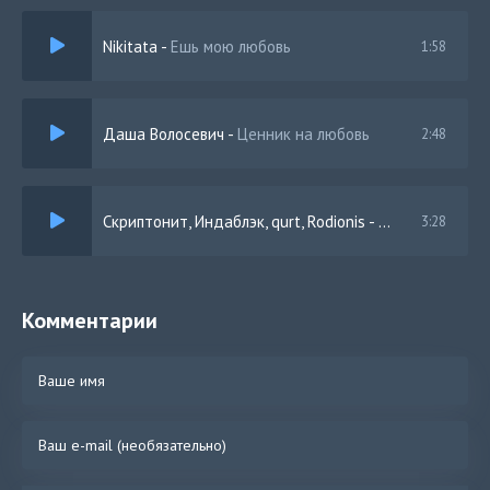
Пусть смешно и странно
Nikitata
-
Ешь мою любовь
1:58
Подари мне то что залечит раны
Подари мне боль но совсем немножко
Подари любовь но не понарошку
Даша Волосевич
-
Ценник на любовь
2:48
Скриптонит, Индаблэк, qurt, Rodionis
-
Цифры
3:28
Комментарии