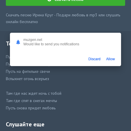
Скачать песню Ирина Круг - Подари любовь в mp3 или слушать
онлайн бесплатно
muzgen.net
Текст песни
Would like to send you notifications
Пусть будет светло в ночи
Discard
Allow
Пусть станет тепло в мороз
Пусть на фитильке свечи
Вспыхнет огонь всерьез
Там где нас ждет ночь с тобой
Там где спят в снегах мечты
Пусть снова придет любовь
Ту что подаришь мне ты
Слушайте еще
Подари любовь