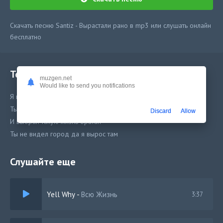
Скачать песню Santiz - Вырастали рано в mp3 или слушать онлайн
бесплатно
Текст песни
muzgen.net
Would like to send you notifications
Я выбрал сам такую жизнь братан
Ты не видел этот город я вырос там
Discard
Allow
И выбрал такую жизнь братан
Ты не видел город да я вырос там
Слушайте еще
Yell Why
-
Всю Жизнь
3:37