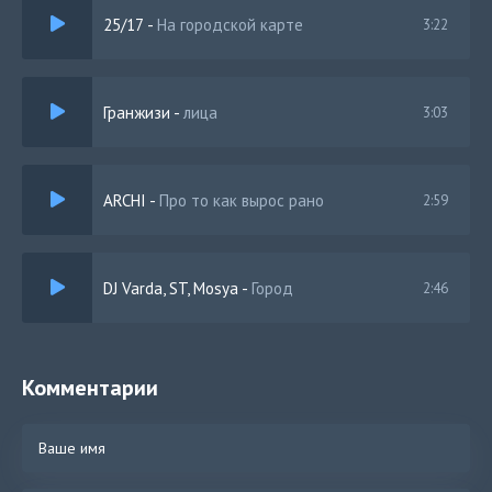
25/17
-
На городской карте
3:22
Гранжизи
-
лица
3:03
ARCHI
-
Про то как вырос рано
2:59
DJ Varda, ST, Mosya
-
Город
2:46
Комментарии