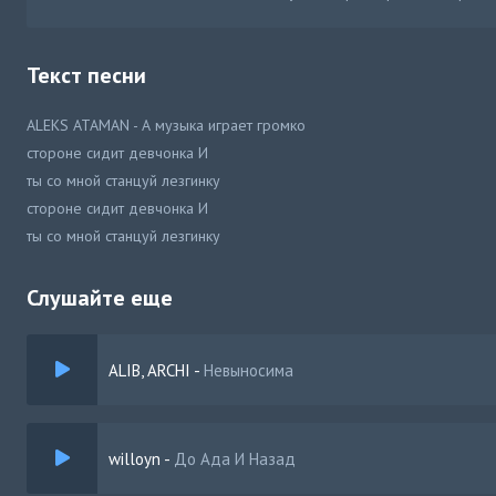
Текст песни
ALEKS ATAMAN - А музыка играет громко
стороне сидит девчонка И
ты со мной станцуй лезгинку
стороне сидит девчонка И
ты со мной станцуй лезгинку
Слушайте еще
ALIB, ARCHI
-
Невыносима
willoyn
-
До Ада И Назад