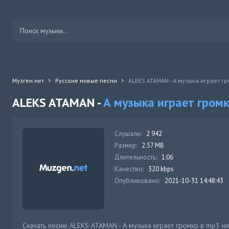
Музген.нет
Русские новые песни
ALEKS ATAMAN - А музыка играет г
ALEKS ATAMAN -
А музыка играет гром
Слушали:
2 942
Размер:
2.57 MB
Длительность:
1:06
Качество:
320 kbps
Опубликовано:
2021-10-31 14:48:43
Скачать песню ALEKS ATAMAN - А музыка играет громко в mp3 ил