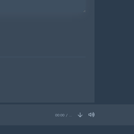
00:00
…