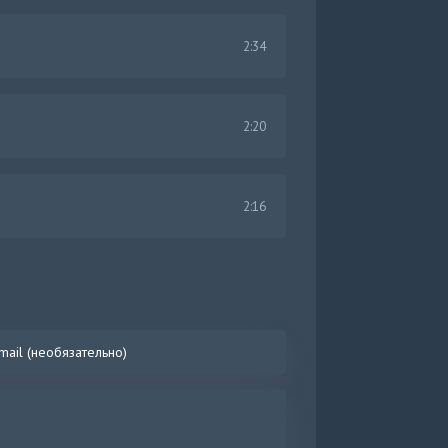
2:34
2:20
2:16