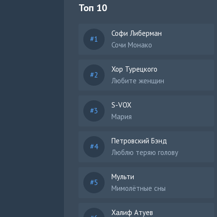
Топ 10
Софи Либерман
Сочи Монако
Хор Турецкого
Любите женщин
S-VOX
Мария
Петровский Бэнд
Люблю теряю голову
Мульти
Мимолётные сны
Халиф Атуев