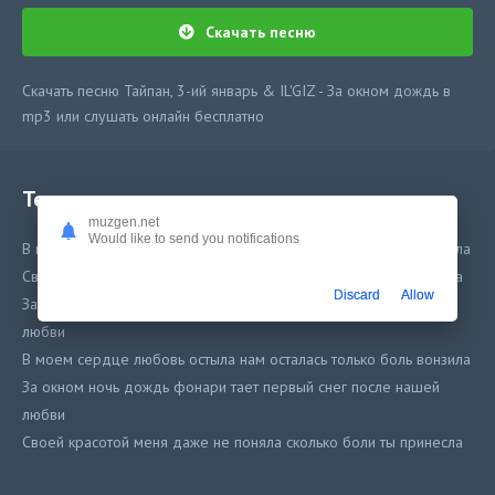
Скачать песню
Скачать песню Тайпан, 3-ий январь & IL'GIZ - За окном дождь в
mp3 или слушать онлайн бесплатно
Текст песни
muzgen.net
Would like to send you notifications
В моем сердце любовь остыла нам осталась только боль вонзила
Своей красотой меня даже не поняла сколько боли ты принесла
Discard
Allow
За окном ночь дождь фонари тает первый снег после нашей
любви
В моем сердце любовь остыла нам осталась только боль вонзила
За окном ночь дождь фонари тает первый снег после нашей
любви
Своей красотой меня даже не поняла сколько боли ты принесла