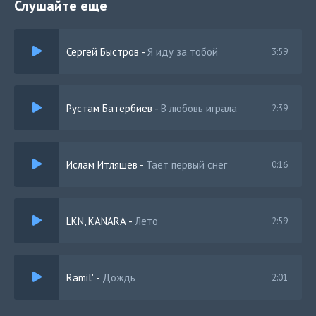
Слушайте еще
Сергей Быстров
-
Я иду за тобой
3:59
Рустам Батербиев
-
В любовь играла
2:39
Ислам Итляшев
-
Тает первый снег
0:16
LKN, KANARA
-
Лето
2:59
Ramil'
-
Дождь
2:01