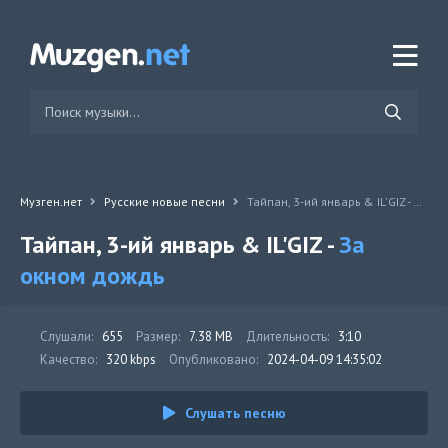
Музген.нет
Русские новые песни
Тайпан, 3-ий январь & IL'GIZ - За окном дождь
Тайпан, 3-ий январь & IL'GIZ -
За
окном дождь
Слушали:
655
Размер:
7.38 MB
Длительность:
3:10
Качество:
320 kbps
Опубликовано:
2024-04-09 14:35:02
Слушать песню