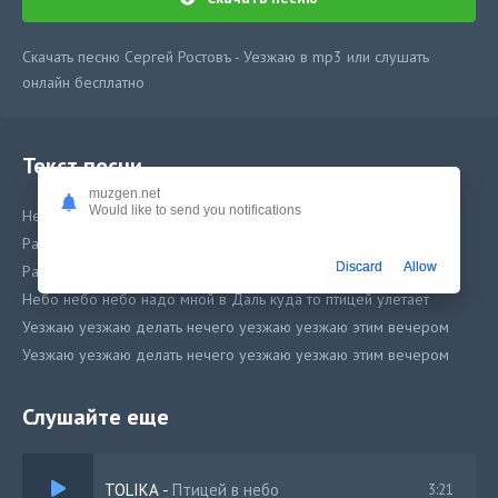
Скачать песню Сергей Ростовъ - Уезжаю в mp3 или слушать
онлайн бесплатно
Текст песни
muzgen.net
Would like to send you notifications
Небо небо небо надо мной в Даль куда то птицей улетает
Расстаемся милая с тобой утренний туман как сон растает
Discard
Allow
Расстаемся милая с тобой утренний туман как сон растает
Небо небо небо надо мной в Даль куда то птицей улетает
Уезжаю уезжаю делать нечего уезжаю уезжаю этим вечером
Уезжаю уезжаю делать нечего уезжаю уезжаю этим вечером
Слушайте еще
TOLIKA
-
Птицей в небо
3:21