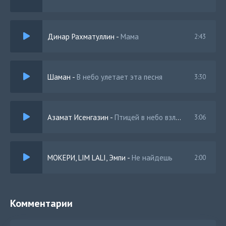
Динар Рахматуллин
-
Мама
2:43
Шаман
-
В небо улетает эта песня
3:30
Азамат Исенгазин
-
Птицей в небо взлететь
3:06
МОКЕРИ, LIM LALI, Эмпи
-
Не найдешь
2:00
Комментарии