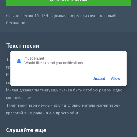
Скачать песню ТУ-134 - Джаная в mp3 или слушать онлайн
бесплатно
Текст песни
muzgen.net
Тянет меня твой нежный взгляд словно металл магнит твоей
Would like to send you notifications
красотой я не ранен я ею просто убит
Милая джаная ты танцуешь пьяная быть с тобою рядом одно
Discard
Allow
мое желание
Милая джаная ты танцуешь пьяная быть с тобою рядом одно
мое желание
Тянет меня твой нежный взгляд словно металл магнит твоей
красотой я не ранен я ею просто убит
Звездная ночь зажигает огни а я снова на танцполе твой силуэт
вижу где то в дали градусы в алкоголе
Слушайте еще
Звездная ночь зажигает огни а я снова на танцполе твой силуэт