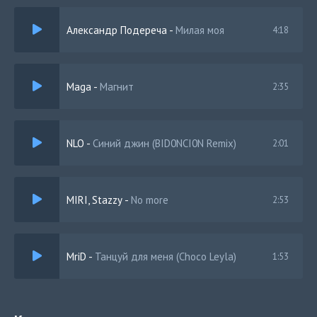
вижу где то в дали градусы в алкоголе
Александр Подереча
-
Милая моя
4:18
Maga
-
Магнит
2:35
NLO
-
Синий джин (BID0NCI0N Remix)
2:01
MIRI, Stazzy
-
No more
2:53
MriD
-
Танцуй для меня (Choco Leyla)
1:53