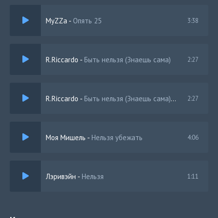
MyZZa
-
Опять 25
3:38
R.Riccardo
-
Быть нельзя (Знаешь сама)
2:27
R.Riccardo
-
Быть нельзя (Знаешь сама) (Barabanov Remix)
2:27
Моя Мишель
-
Нельзя убежать
4:06
Лэривэйн
-
Нельзя
1:11