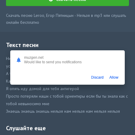
Скачать песню Leroo, Егор Пятницын - Нельзя в mp3 или слушать
онлайн бесплатно
Текст песни
muzgen.net
Никогда я не пойму и не знаю почему снова ты мне не даешь
Would like to send you notifications
уснуть
А ты знаешь знаешь знаешь нельзя нам нельзя нам нельзя
Discard
Allow
Каждый горд самим собой хоть с израненной душой
Я опять иду домой для тебя антигерой
Просто потеряли наши с тобой ориентиры если бы ты знала как с
тобой невыносимо мне
Знаешь знаешь знаешь нельзя нам нельзя нам нельзя нельзя
Слушайте еще