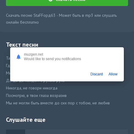
Скачать песню StaFFорд63 - Может быть в mp3 или слушать
онлайн бесплатно
Текст песни
muzgen.net
Там где мы пульсом внутри
Would like to send you notifications
Где же ты не говори я найду, глаза завязав
Мне не сложно ведь ты самый лучший кайф
Discard
Allow
Да-да да пойдем с рукою рука
Никогда, не говори никогда
Посмотрю, в твои глаза возразив
Мы не могли быть вместе до сих пор с тобою, не любив
Слушайте еще