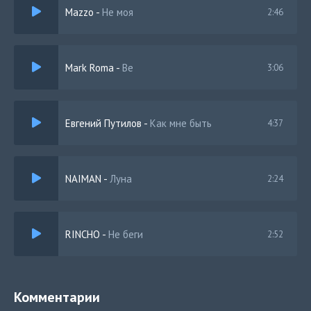
Mazzo
-
Не моя
2:46
Mark Roma
-
Be
3:06
Евгений Путилов
-
Как мне быть
4:37
NAIMAN
-
Луна
2:24
RINCHO
-
Не беги
2:52
Комментарии