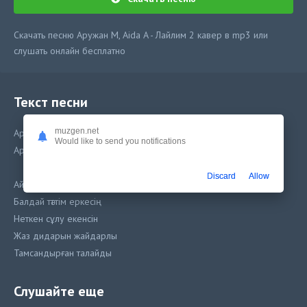
Скачать песню Аружан М, Aida A - Лайлим 2 кавер в mp3 или
слушать онлайн бесплатно
Текст песни
muzgen.net
Аружан М, Aida A - Ләйлім 2 (cover)
Would like to send you notifications
Аружан М, Aida A - Лайлим 2 кавер)
Discard
Allow
Айдай сұлу көркемсің
Балдай тәттім еркесің
Неткен сұлу екенсін
Жаз дидарын жайдарлы
Тамсандырған талайды
Шуақ нұрын сепкенсін
Слушайте еще