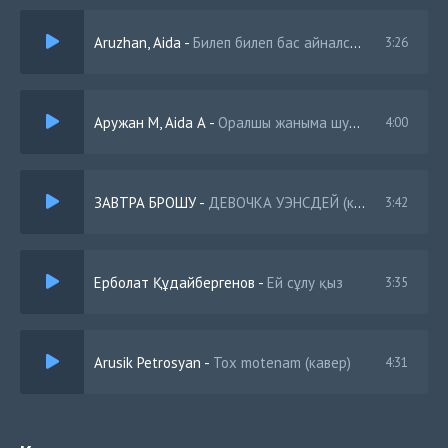
Aruzhan, Aida
-
Билеп билеп бас айналсын cover
3:26
Аружан М, Aida A
-
Оралшы жаныма шуак берши таныма кавер
4:00
ЗАВТРА БРОШУ
-
ДЕВОЧКА УЭНСДЕЙ (кавер)
3:42
Ерболат Құдайбергенов
-
Ей сұлу қыз
3:35
Arusik Petrosyan
-
Tox motenam (кавер)
4:31