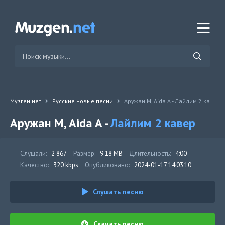
Музген.нет
Русские новые песни
Аружан М, Aida A - Лайлим 2 кавер
Аружан М, Aida A -
Лайлим 2 кавер
Слушали:
2 867
Размер:
9.18 MB
Длительность:
4:00
Качество:
320 kbps
Опубликовано:
2024-01-17 14:03:10
Слушать песню
Скачать песню