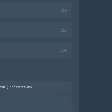
3:14
3:13
3:34