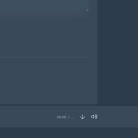
00:00
…