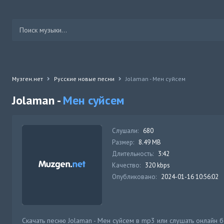
Музген.нет
Русские новые песни
Jolaman - Мен суйсем
Jolaman -
Мен суйсем
Слушали:
680
Размер:
8.49 MB
Длительность:
3:42
Качество:
320 kbps
Опубликовано:
2024-01-16 10:56:02
Скачать песню Jolaman - Мен суйсем в mp3 или слушать онлайн 