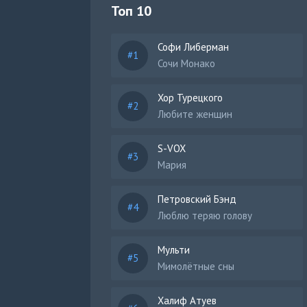
Топ 10
Софи Либерман
Сочи Монако
Хор Турецкого
Любите женщин
S-VOX
Мария
Петровский Бэнд
Люблю теряю голову
Мульти
Мимолётные сны
Халиф Атуев