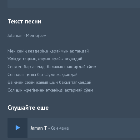
Текст песни
Jolaman - Мен сүйсем
Мен сенің көздеріңе қараймын ақ таңдай
Жүзіңде таңның жарық арайы атқандай
Сендегі бар әлемді балалық шақтардай сүйем
Сен келіп үмітім бір сәуле жаққандай
Өзіңмен сезім жанып шын бақыт тапқандай
Сол үшін жүрегіммен өткеніңді ақтармай cүйем
Жәй ғана жәй ғана жәй ғана
Слушайте еще
Мінезіңмен сен мені баурадың-ай
Мен сені мен сені мен сені
Jaman T
-
Сен ғана
Сүйіп өтем жүрекпен сүйгенім-ай