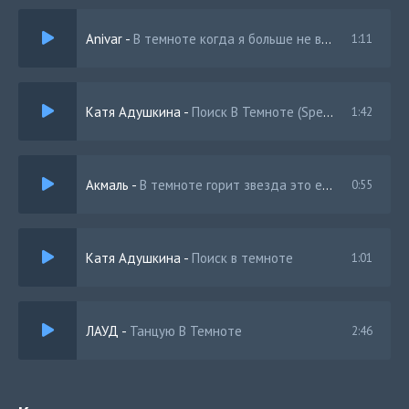
И я останусь молодым
Anivar
-
В темноте когда я больше не вижу свет
1:11
It’s my life сам не понял как я полюбил
На этих районах на двоих мы коротали дни
Оу бала открой мне свое дверце
Катя Адушкина
-
Поиск В Темноте (Speed Up)
1:42
В урбанах без боя дал ей сердце
Холодно, останься дай согреться
Ты моя муза моя пьеса
Акмаль
-
В темноте горит звезда это её глаза
0:55
Катя Адушкина
-
Поиск в темноте
1:01
ЛАУД
-
Танцую В Темноте
2:46