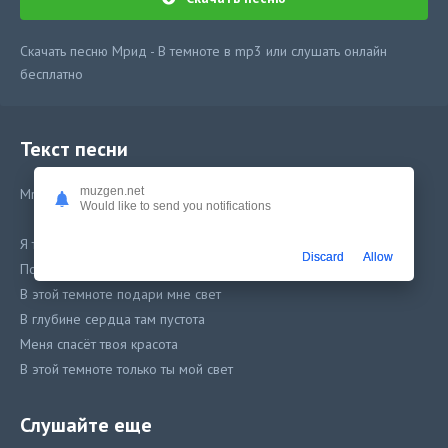
Скачать песню Мрид - В темноте в mp3 или слушать онлайн
бесплатно
Текст песни
muzgen.net
MriD - В темноте
Would like to send you notifications
Я так влюбился в твои глаза
Discard
Allow
Поставил свои чувства на тормоза
В этой темноте подари мне свет
В глубине сердца там пустота
Меня спасёт твоя красота
В этой темноте только ты мой свет
It’s my life я раздаю в mp3
Слушайте еще
Вокруг лишь белый дым