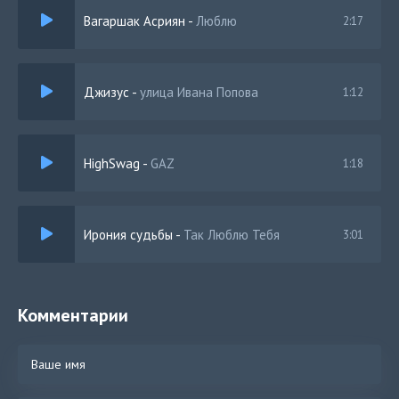
Вагаршак Асриян
-
Люблю
2:17
Джизус
-
улица Ивана Попова
1:12
HighSwag
-
GAZ
1:18
Ирония судьбы
-
Так Люблю Тебя
3:01
Комментарии