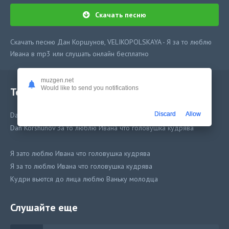
Скачать песню
Скачать песню Дан Коршунов, VELIKOPOLSKAYA - Я за то люблю
Ивана в mp3 или слушать онлайн бесплатно
muzgen.net
Would like to send you notifications
Текст песни
Dan Korshunov, VELIKOPOLSKAYA - Ivan
Discard
Allow
Dan Korshunov За то люблю Ивана что головушка кудрява
Я зато люблю Ивана что головушка кудрява
Я за то люблю Ивана что головушка кудрява
Кудри вьются до лица люблю Ваньку молодца
Слушайте еще