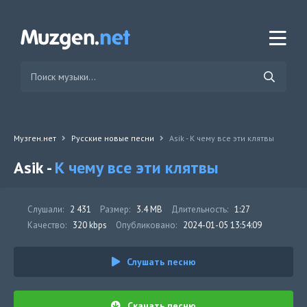
Музген.нет
Русские новые песни
Asik - К чему все эти клятвы
Asik -
К чему все эти клятвы
Слушали:
2 431
Размер:
3.4 MB
Длительность:
1:27
Качество:
320 kbps
Опубликовано:
2024-01-05 13:54:09
Слушать песню
Скачать песню