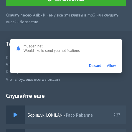
Скачать песню Asik - К чему все эти клятвы в mp3 или слушать
онлайн бесплатно
Текст песни
muzgen.net
Would like to send you notifications
К чему все эти клятвы
Что ты будешь всегда рядом
Discard
Allow
К чему все эти клятвы
Что ты будешь всегда рядом
Слушайте еще
Борищук, LOKILAN
-
Paco Rabanne
2:27