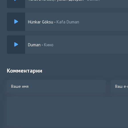
Hünkar Göksu
-
Kafa Duman
Duman
-
Кино
Комментарии