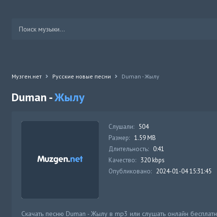
Музген.нет
Русские новые песни
Duman - Жылу
Duman -
Жылу
Слушали:
504
Размер:
1.59 MB
Длительность:
0:41
Качество:
320 kbps
Опубликовано:
2024-01-04 15:31:45
Скачать песню Duman - Жылу в mp3 или слушать онлайн бесплат