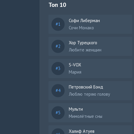
Топ 10
Софи Либерман
Сочи Монако
Хор Турецкого
Любите женщин
S-VOX
Мария
Петровский Бэнд
Люблю теряю голову
Мульти
Мимолётные сны
Халиф Атуев