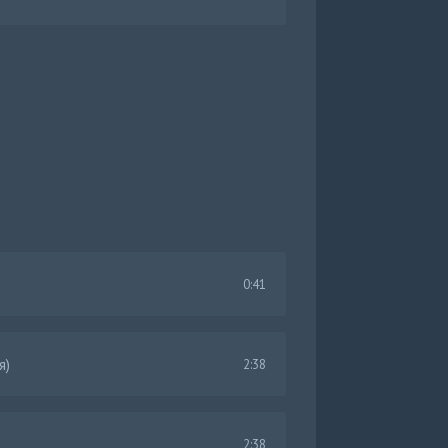
0:41
я)
2:38
2:38