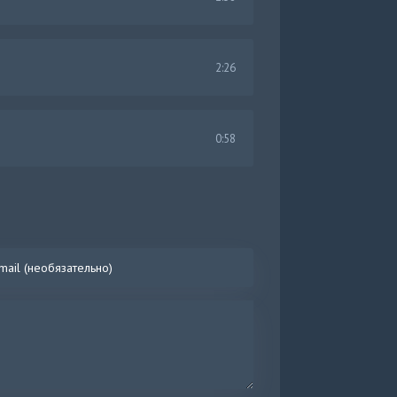
2:26
0:58