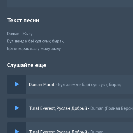
Текст песни
Duman - Жылу
Бұл әлемде бәрі сұп суық бырақ
Бәріне керак жылу жылу жылу
Слушайте еще
Duman Marat
-
Бұл әлемде бәрі сұп суық бырақ
Tural Everest, Руслан Добрый
-
Duman (Полная Верси
Tural Everest, Руслан Добрый
-
Duman